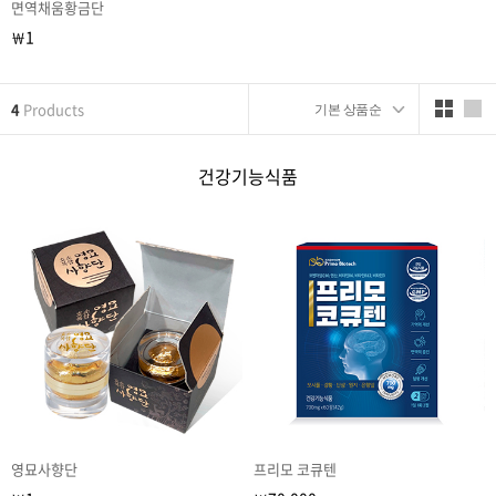
면역채움황금단
1
￦
4
Products
건강기능식품
영묘사향단
프리모 코큐텐