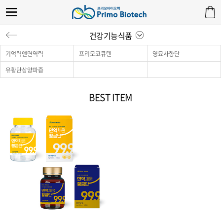
건강기능식품
기억력앤면역력
프리모코큐텐
영묘사향단
유황단삼양파즙
BEST ITEM