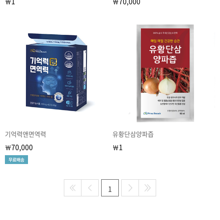
1
70,000
￦
￦
기억력앤면역력
유황단삼양파즙
70,000
1
￦
￦
1