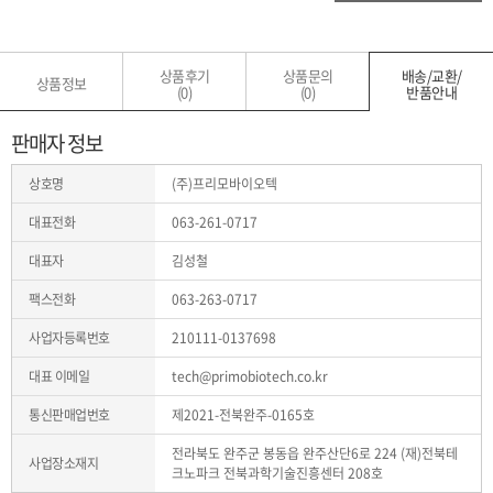
상품후기
상품문의
배송/교환/
상품정보
(0)
(0)
반품안내
판매자 정보
상호명
(주)프리모바이오텍
대표전화
063-261-0717
대표자
김성철
팩스전화
063-263-0717
사업자등록번호
210111-0137698
대표 이메일
tech@primobiotech.co.kr
통신판매업번호
제2021-전북완주-0165호
전라북도 완주군 봉동읍 완주산단6로 224 (재)전북테
사업장소재지
크노파크 전북과학기술진흥센터 208호