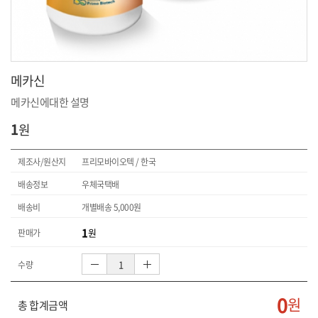
메카신
메카신에대한 설명
1
원
제조사/원산지
프리모바이오텍 / 한국
배송정보
우체국택배
배송비
개별배송
5,000
원
1
원
판매가
수량
0
원
총 합계금액