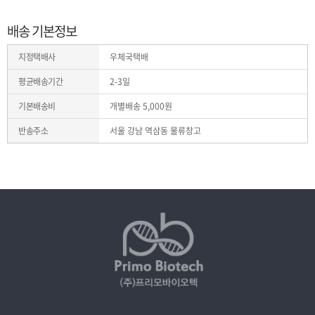
배송 기본정보
지정택배사
우체국택배
평균배송기간
2-3일
기본배송비
개별배송
5,000
원
반송주소
서울 강남 역삼동 물류창고