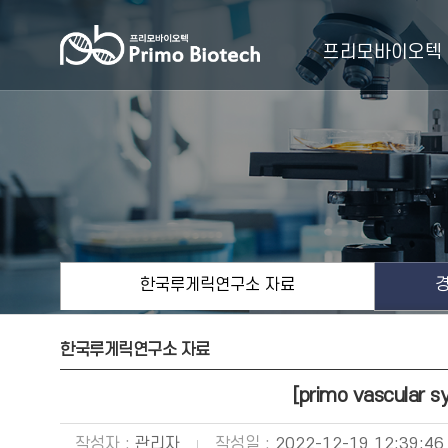
프리모바이오텍
인사말
비전&목표
사업화전
연혁
한국
한국루게릭연구소 자료
한국루게릭연구소 자료
[primo vascular s
작성자 :
관리자
작성일 :
2022-12-19 12:39:46