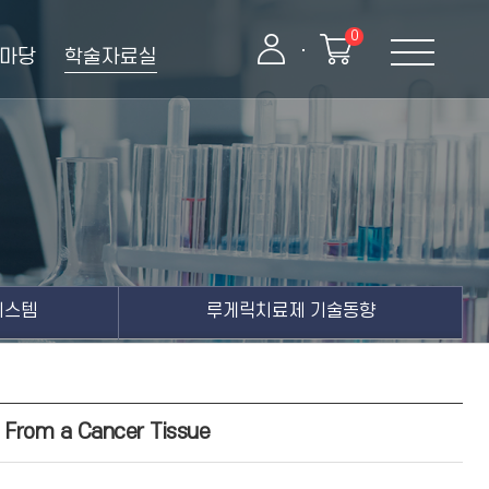
0
마당
학술자료실
로PVS시스템
미확인입금자
유황단삼양파즙
루게릭치료제 기술동향
시스템
루게릭치료제 기술동향
g From a Cancer Tissue