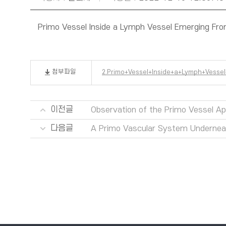
Primo Vessel Inside a Lymph Vessel Emerging Fr
첨부파일
2.Primo+Vessel+Inside+a+Lymph+Vesse
이전글
Observation of the Primo Vessel Ap
다음글
A Primo Vascular System Underneath 