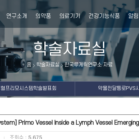
연구소개
의약품
의료기기
건강기능식품
알림
략
루게릭연구소 자료
부설연구소
메카신
프리모바이오텍 플랫폼 기술
면역채움황금단
오시는길
기억력앤면역력
경혈프리모시스템학술발표회
공지사항
오공약침
프리모코큐텐
언론보도
자주묻는질문
영묘사향단
약물전달통
학술자료실
홈
학술자료실
한국루게릭연구소 자료
경혈프리모시스템학술발표회
약물전달통로PVS
ystem] Primo Vessel Inside a Lymph Vessel Emergin
조회수 :
5,675